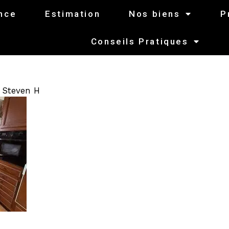
nce
Estimation
Nos biens
P
Conseils Pratiques
r
Steven H