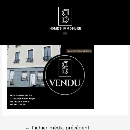
Laisser un commentaire
/ Par
Steven H
HOME'S IMMOBILIER
←
Fichier média précédent