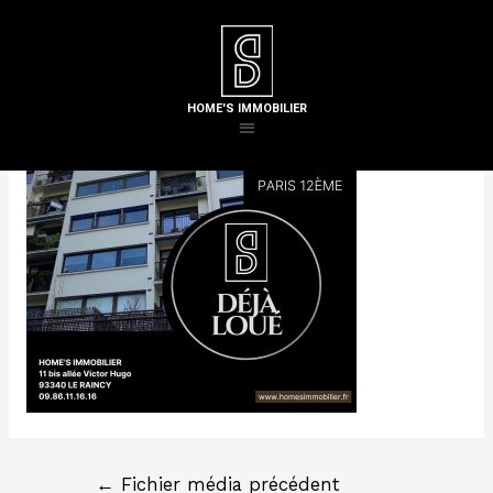
Laisser un commentaire
/ Par
Steven H
HOME'S IMMOBILIER
←
Fichier média précédent