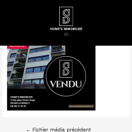
Laisser un commentaire
/ Par
Steven H
HOME'S IMMOBILIER
←
Fichier média précédent