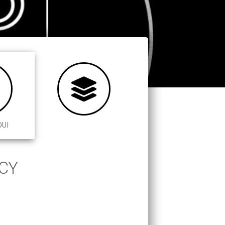
OUI
NCY