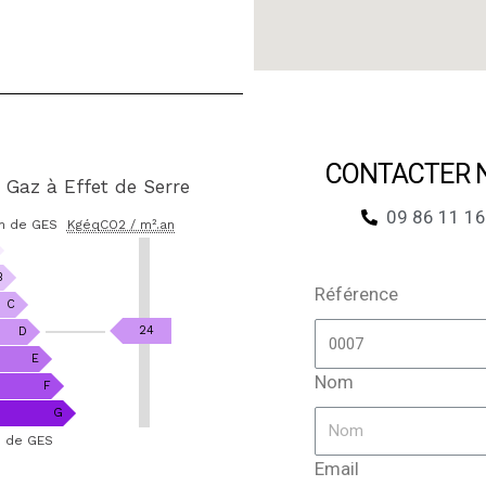
CONTACTER N
 Gaz à Effet de Serre
09 86 11 16
on de GES
KgéqCO2 / m².an
B
Référence
C
KgéqCO2
24
D
/
E
Nom
m².an
F
G
n de GES
Email