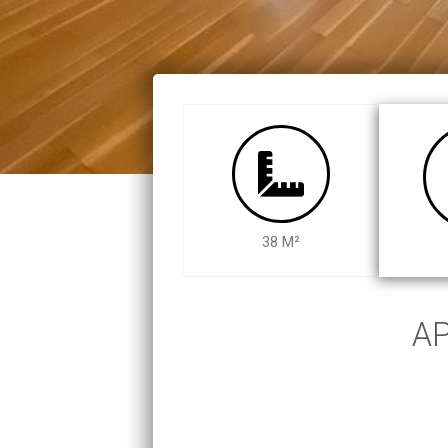
38 M²
AP