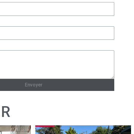
Envoyer
IR