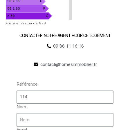
m².an
36 à 55
E
56 à 80
F
> 80
G
Forte émission de GES
CONTACTER NOTRE AGENT POUR CE LOGEMENT​
09 86 11 16 16
contact@homesimmobilier.fr
Référence
Nom
Email