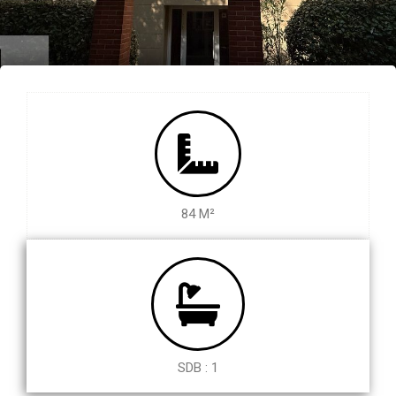
84 M²
SDB : 1