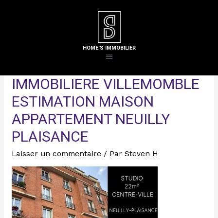
ALT=HOME’S IMMOBILIER
AGENCE IMMOBILIERE LE
HOME'S IMMOBILIER
RAINCY AGENCE
IMMOBILIERE VILLEMOMBLE
ESTIMATION MAISON
APPARTEMENT NEUILLY
PLAISANCE
Laisser un commentaire
/ Par
Steven H