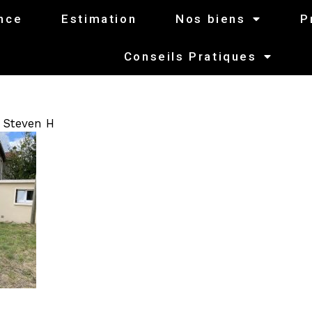
nce
Estimation
Nos biens
P
Conseils Pratiques
r
Steven H