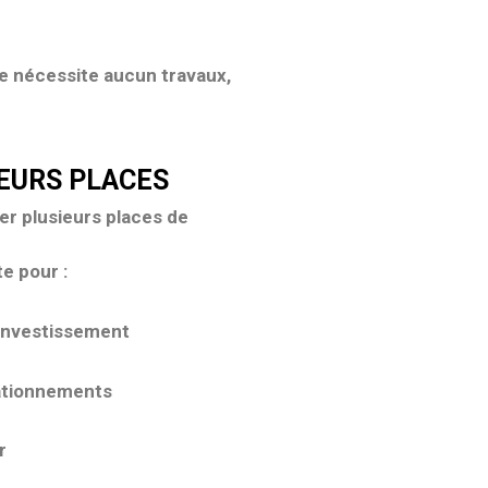
ne nécessite
aucun travaux
,
IEURS PLACES
er plusieurs places de
e pour :
 investissement
tationnements
r