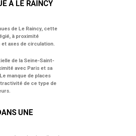
E À LE RAINCY
nnues de
Le Raincy
, cette
égié
, à proximité
et axes de circulation.
elle de la
Seine-Saint-
ximité avec Paris et sa
 Le manque de places
tractivité de ce type de
eurs.
DANS UNE