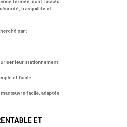
dence fermée
, dont l’accès
sécurité, tranquillité et
herché par :
curiser leur stationnement
imple et fiable
e
manœuvre facile
, adaptée
RENTABLE ET