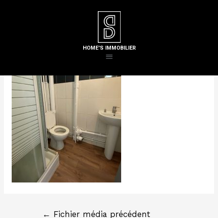
Laisser un commentaire
/ Par
Steven H
HOME'S IMMOBILIER
←
Fichier média précédent