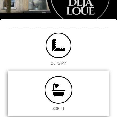
26.72 M²
SDB : 1