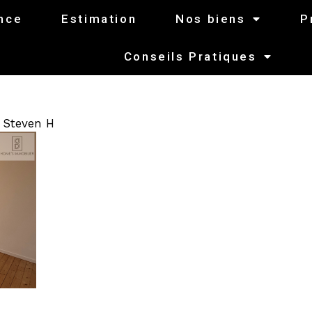
nce
Estimation
Nos biens
P
Conseils Pratiques
r
Steven H